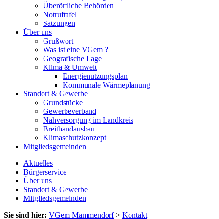
Überörtliche Behörden
Notruftafel
Satzungen
Über uns
Grußwort
Was ist eine VGem ?
Geografische Lage
Klima & Umwelt
Energienutzungsplan
Kommunale Wärmeplanung
Standort & Gewerbe
Grundstücke
Gewerbeverband
Nahversorgung im Landkreis
Breitbandausbau
Klimaschutzkonzept
Mitgliedsgemeinden
Aktuelles
Bürgerservice
Über uns
Standort & Gewerbe
Mitgliedsgemeinden
Sie sind hier:
VGem Mammendorf
>
Kontakt