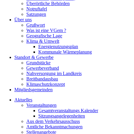
Überörtliche Behörden
Notruftafel
Satzungen
Über uns
Grußwort
Was ist eine VGem ?
Geografische Lage
Klima & Umwelt
Energienutzungsplan
Kommunale Wärmeplanung
Standort & Gewerbe
Grundstücke
Gewerbeverband
Nahversorgung im Landkreis
Breitbandausbau
Klimaschutzkonzept
Mitgliedsgemeinden
Aktuelles
Veranstaltungen
Gesamtveranstaltungs Kalender
Sitzungsangelegenheiten
Aus dem Verkehrsausschuss
Amtliche Bekanntmachungen
Stellenangebote