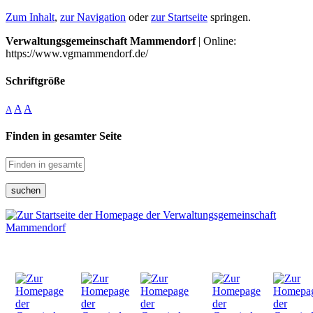
Zum Inhalt
,
zur Navigation
oder
zur Startseite
springen.
Verwaltungsgemeinschaft Mammendorf
| Online:
https://www.vgmammendorf.de/
Schriftgröße
A
A
A
Finden in gesamter Seite
suchen