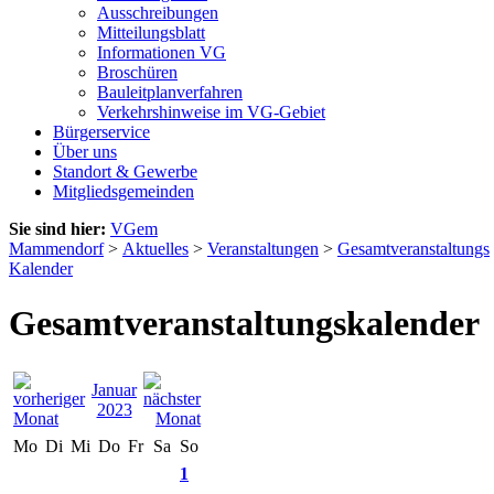
Ausschreibungen
Mitteilungsblatt
Informationen VG
Broschüren
Bauleitplanverfahren
Verkehrshinweise im VG-Gebiet
Bürgerservice
Über uns
Standort & Gewerbe
Mitgliedsgemeinden
Sie sind hier:
VGem
Mammendorf
>
Aktuelles
>
Veranstaltungen
>
Gesamtveranstaltungs
Kalender
Gesamtveranstaltungskalender
Januar
2023
Mo
Di
Mi
Do
Fr
Sa
So
1