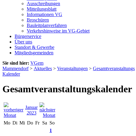
Ausschreibungen
Mitteilungsblatt
Informationen VG
Broschüren
Bauleitplanverfahren
Verkehrshinweise im VG-Gebiet
Bürgerservice
Über uns
Standort & Gewerbe
Mitgliedsgemeinden
Sie sind hier:
VGem
Mammendorf
>
Aktuelles
>
Veranstaltungen
>
Gesamtveranstaltungs
Kalender
Gesamtveranstaltungskalender
Januar
2023
Mo
Di
Mi
Do
Fr
Sa
So
1