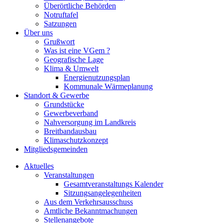
Überörtliche Behörden
Notruftafel
Satzungen
Über uns
Grußwort
Was ist eine VGem ?
Geografische Lage
Klima & Umwelt
Energienutzungsplan
Kommunale Wärmeplanung
Standort & Gewerbe
Grundstücke
Gewerbeverband
Nahversorgung im Landkreis
Breitbandausbau
Klimaschutzkonzept
Mitgliedsgemeinden
Aktuelles
Veranstaltungen
Gesamtveranstaltungs Kalender
Sitzungsangelegenheiten
Aus dem Verkehrsausschuss
Amtliche Bekanntmachungen
Stellenangebote