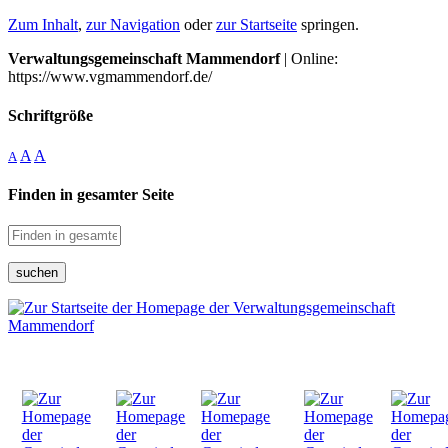
Zum Inhalt
,
zur Navigation
oder
zur Startseite
springen.
Verwaltungsgemeinschaft Mammendorf
| Online:
https://www.vgmammendorf.de/
Schriftgröße
A
A
A
Finden in gesamter Seite
suchen