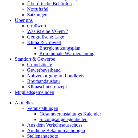
Überörtliche Behörden
Notruftafel
Satzungen
Über uns
Grußwort
Was ist eine VGem ?
Geografische Lage
Klima & Umwelt
Energienutzungsplan
Kommunale Wärmeplanung
Standort & Gewerbe
Grundstücke
Gewerbeverband
Nahversorgung im Landkreis
Breitbandausbau
Klimaschutzkonzept
Mitgliedsgemeinden
Aktuelles
Veranstaltungen
Gesamtveranstaltungs Kalender
Sitzungsangelegenheiten
Aus dem Verkehrsausschuss
Amtliche Bekanntmachungen
Stellenangebote