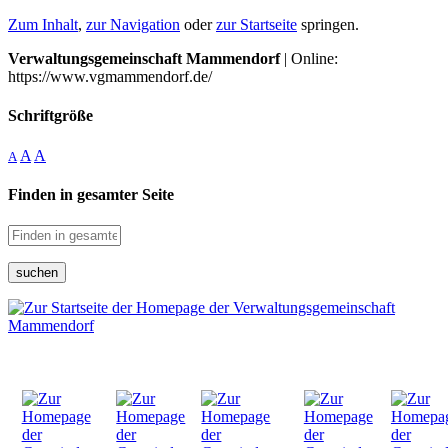
Zum Inhalt
,
zur Navigation
oder
zur Startseite
springen.
Verwaltungsgemeinschaft Mammendorf
| Online:
https://www.vgmammendorf.de/
Schriftgröße
A
A
A
Finden in gesamter Seite
suchen