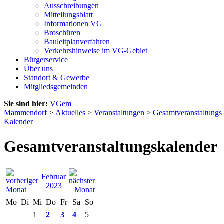
Ausschreibungen
Mitteilungsblatt
Informationen VG
Broschüren
Bauleitplanverfahren
Verkehrshinweise im VG-Gebiet
Bürgerservice
Über uns
Standort & Gewerbe
Mitgliedsgemeinden
Sie sind hier:
VGem
Mammendorf
>
Aktuelles
>
Veranstaltungen
>
Gesamtveranstaltungs
Kalender
Gesamtveranstaltungskalender
Februar
2023
Mo
Di
Mi
Do
Fr
Sa
So
1
2
3
4
5