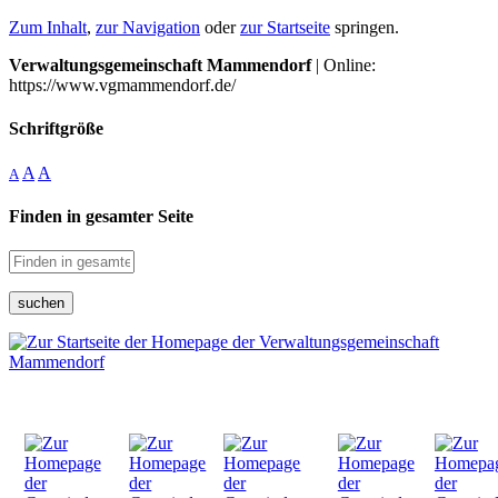
Zum Inhalt
,
zur Navigation
oder
zur Startseite
springen.
Verwaltungsgemeinschaft Mammendorf
| Online:
https://www.vgmammendorf.de/
Schriftgröße
A
A
A
Finden in gesamter Seite
suchen