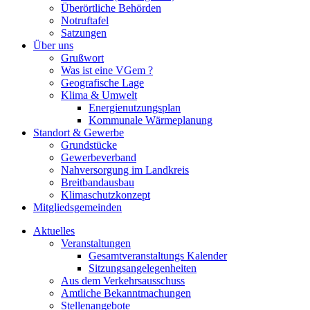
Überörtliche Behörden
Notruftafel
Satzungen
Über uns
Grußwort
Was ist eine VGem ?
Geografische Lage
Klima & Umwelt
Energienutzungsplan
Kommunale Wärmeplanung
Standort & Gewerbe
Grundstücke
Gewerbeverband
Nahversorgung im Landkreis
Breitbandausbau
Klimaschutzkonzept
Mitgliedsgemeinden
Aktuelles
Veranstaltungen
Gesamtveranstaltungs Kalender
Sitzungsangelegenheiten
Aus dem Verkehrsausschuss
Amtliche Bekanntmachungen
Stellenangebote