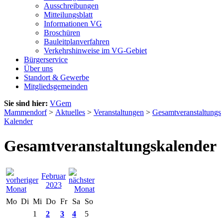
Ausschreibungen
Mitteilungsblatt
Informationen VG
Broschüren
Bauleitplanverfahren
Verkehrshinweise im VG-Gebiet
Bürgerservice
Über uns
Standort & Gewerbe
Mitgliedsgemeinden
Sie sind hier:
VGem
Mammendorf
>
Aktuelles
>
Veranstaltungen
>
Gesamtveranstaltungs
Kalender
Gesamtveranstaltungskalender
Februar
2023
Mo
Di
Mi
Do
Fr
Sa
So
1
2
3
4
5