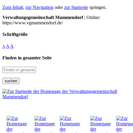
Zum Inhalt
,
zur Navigation
oder
zur Startseite
springen.
Verwaltungsgemeinschaft Mammendorf
| Online:
https://www.vgmammendorf.de/
Schriftgröße
A
A
A
Finden in gesamter Seite
suchen