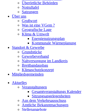
Überörtliche Behörden
Notruftafel
Satzungen
Über uns
Grußwort
Was ist eine VGem ?
Geografische Lage
Klima & Umwelt
Energienutzungsplan
Kommunale Wärmeplanung
Standort & Gewerbe
Grundstücke
Gewerbeverband
Nahversorgung im Landkreis
Breitbandausbau
Klimaschutzkonzept
Mitgliedsgemeinden
Aktuelles
Veranstaltungen
Gesamtveranstaltungs Kalender
Sitzungsangelegenheiten
Aus dem Verkehrsausschuss
Amtliche Bekanntmachungen
Stellenangebote