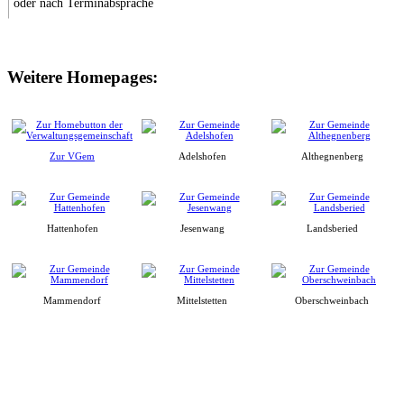
oder nach Terminabsprache
Weitere Homepages:
Zur VGem
Adelshofen
Althegnenberg
Hattenhofen
Jesenwang
Landsberied
Mammendorf
Mittelstetten
Oberschweinbach