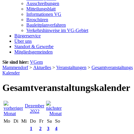
Ausschreibungen
Mitteilungsblatt
Informationen VG
Broschüren
Bauleitplanverfahren
Verkehrshinweise im VG-Gebiet
Bürgerservice
Über uns
Standort & Gewerbe
Mitgliedsgemeinden
Sie sind hier:
VGem
Mammendorf
>
Aktuelles
>
Veranstaltungen
>
Gesamtveranstaltungs
Kalender
Gesamtveranstaltungskalender
Dezember
2022
Mo
Di
Mi
Do
Fr
Sa
So
1
2
3
4