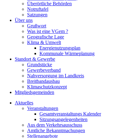
Überörtliche Behörden
Notruftafel
Satzungen
Über uns
Grußwort
Was ist eine VGem ?
Geografische Lage
Klima & Umwelt
Energienutzungsplan
Kommunale Wärmeplanung
Standort & Gewerbe
Grundstücke
Gewerbeverband
Nahversorgung im Landkreis
Breitbandausbau
Klimaschutzkonzept
Mitgliedsgemeinden
Aktuelles
Veranstaltungen
Gesamtveranstaltungs Kalender
Sitzungsangelegenheiten
Aus dem Verkehrsausschuss
Amtliche Bekanntmachungen
Stellenangebote