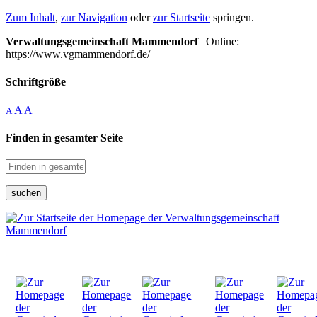
Zum Inhalt
,
zur Navigation
oder
zur Startseite
springen.
Verwaltungsgemeinschaft Mammendorf
| Online:
https://www.vgmammendorf.de/
Schriftgröße
A
A
A
Finden in gesamter Seite
suchen