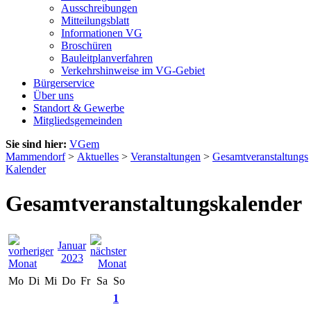
Ausschreibungen
Mitteilungsblatt
Informationen VG
Broschüren
Bauleitplanverfahren
Verkehrshinweise im VG-Gebiet
Bürgerservice
Über uns
Standort & Gewerbe
Mitgliedsgemeinden
Sie sind hier:
VGem
Mammendorf
>
Aktuelles
>
Veranstaltungen
>
Gesamtveranstaltungs
Kalender
Gesamtveranstaltungskalender
Januar
2023
Mo
Di
Mi
Do
Fr
Sa
So
1