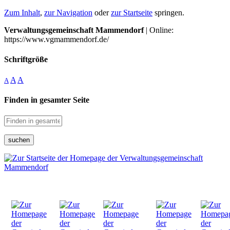
Zum Inhalt
,
zur Navigation
oder
zur Startseite
springen.
Verwaltungsgemeinschaft Mammendorf
| Online:
https://www.vgmammendorf.de/
Schriftgröße
A
A
A
Finden in gesamter Seite
suchen