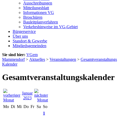
Ausschreibungen
Mitteilungsblatt
Informationen VG
Broschüren
Bauleitplanverfahren
Verkehrshinweise im VG-Gebiet
Bürgerservice
Über uns
Standort & Gewerbe
Mitgliedsgemeinden
Sie sind hier:
VGem
Mammendorf
>
Aktuelles
>
Veranstaltungen
>
Gesamtveranstaltungs
Kalender
Gesamtveranstaltungskalender
Januar
2023
Mo
Di
Mi
Do
Fr
Sa
So
1