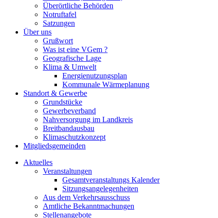
Überörtliche Behörden
Notruftafel
Satzungen
Über uns
Grußwort
Was ist eine VGem ?
Geografische Lage
Klima & Umwelt
Energienutzungsplan
Kommunale Wärmeplanung
Standort & Gewerbe
Grundstücke
Gewerbeverband
Nahversorgung im Landkreis
Breitbandausbau
Klimaschutzkonzept
Mitgliedsgemeinden
Aktuelles
Veranstaltungen
Gesamtveranstaltungs Kalender
Sitzungsangelegenheiten
Aus dem Verkehrsausschuss
Amtliche Bekanntmachungen
Stellenangebote