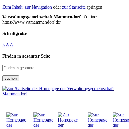
Zum Inhalt
,
zur Navigation
oder
zur Startseite
springen.
Verwaltungsgemeinschaft Mammendorf
| Online:
https://www.vgmammendorf.de/
Schriftgröße
A
A
A
Finden in gesamter Seite
suchen