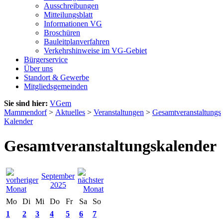
Ausschreibungen
Mitteilungsblatt
Informationen VG
Broschüren
Bauleitplanverfahren
Verkehrshinweise im VG-Gebiet
Bürgerservice
Über uns
Standort & Gewerbe
Mitgliedsgemeinden
Sie sind hier:
VGem
Mammendorf
>
Aktuelles
>
Veranstaltungen
>
Gesamtveranstaltungs
Kalender
Gesamtveranstaltungskalender
September
2025
Mo
Di
Mi
Do
Fr
Sa
So
1
2
3
4
5
6
7