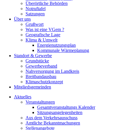
Überörtliche Behörden
Notruftafel
Satzungen
Über uns
Grußwort
Was ist eine VGem ?
Geografische Lage
Klima & Umwelt
Energienutzungsplan
Kommunale Wärmeplanung
Standort & Gewerbe
Grundstücke
Gewerbeverband
Nahversorgung im Landkreis
Breitbandausbau
Klimaschutzkonzept
Mitgliedsgemeinden
Aktuelles
Veranstaltungen
Gesamtveranstaltungs Kalender
Sitzungsangelegenheiten
Aus dem Verkehrsausschuss
Amtliche Bekanntmachungen
Stellenangebote